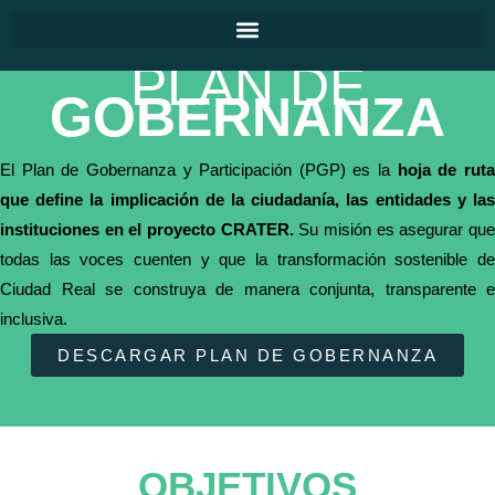
PLAN DE
GOBERNANZA
El Plan de Gobernanza y Participación (PGP) es la
hoja de rut
que define la implicación de la ciudadanía, las entidades y las
instituciones en el proyecto CRATER.
Su misión es asegurar qu
todas las voces cuenten y que la transformación sostenible de
Ciudad Real se construya de manera conjunta, transparente e
inclusiva.
DESCARGAR PLAN DE GOBERNANZA
OBJETIVOS