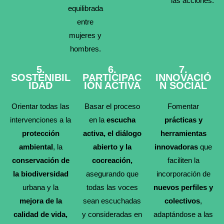
las acciones.
equilibrada
entre
mujeres y
hombres.
5.
6.
7.
SOSTENIBIL
PARTICIPAC
INNOVACIÓ
IDAD
IÓN ACTIVA
N SOCIAL
Orientar todas las
Basar el proceso
Fomentar
intervenciones a la
en la
escucha
prácticas y
protección
activa, el diálogo
herramientas
ambiental
, la
abierto y la
innovadoras
que
conservación de
cocreación,
faciliten la
la biodiversidad
asegurando que
incorporación de
urbana y la
todas las voces
nuevos perfiles y
mejora de la
sean escuchadas
colectivos
,
calidad de vida,
y consideradas en
adaptándose a las