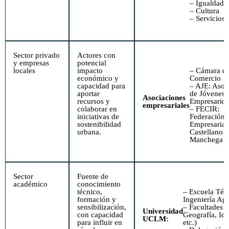
– ­Igualdad
– ­Cultura
– ­Servicios 
Sector privado
Actores con
y empresas
potencial
locales
impacto
– Cámara d
económico y
Comercio
capacidad para
– AJE: Asoc
aportar
de Jóvenes
Asociaciones
recursos y
Empresarios
empresariales
colaborar en
– FECIR:
iniciativas de
Federación
sostenibilidad
Empresarial
urbana.
Castellano
Manchega
Sector
Fuente de
académico
conocimiento
técnico,
– Escuela Téc
formación y
Ingeniería A
sensibilización,
– Facultades (
Universidad
con capacidad
Geografía, Id
UCLM:
para influir en
etc.)