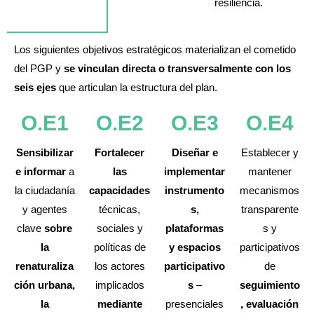
resiliencia.
Los siguientes objetivos estratégicos materializan el cometido
del PGP y
se vinculan directa o transversalmente con los
seis ejes
que articulan la estructura del plan.
O.E1
O.E2
O.E3
O.E4
Sensibilizar
Fortalecer
Diseñar e
Establecer y
e informar
a
las
implementar
mantener
la ciudadanía
capacidades
instrumento
mecanismos
y agentes
técnicas,
s,
transparente
clave
sobre
sociales y
plataformas
s y
la
políticas de
y espacios
participativos
renaturaliza
los actores
participativo
de
ción urbana,
implicados
s
–
seguimiento
la
mediante
presenciales
, evaluación