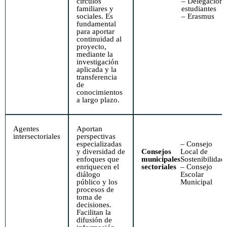
círculos
– Delegación 
familiares y
estudiantes
sociales. Es
– Erasmus
fundamental
para aportar
continuidad al
proyecto,
mediante la
investigación
aplicada y la
transferencia
de
conocimientos
a largo plazo.
Agentes
Aportan
intersectoriales
perspectivas
especializadas
– Consejo
y diversidad de
Consejos
Local de
enfoques que
municipales
Sostenibilidad
enriquecen el
sectoriales
– Consejo
diálogo
Escolar
público y los
Municipal
procesos de
toma de
decisiones.
Facilitan la
difusión de