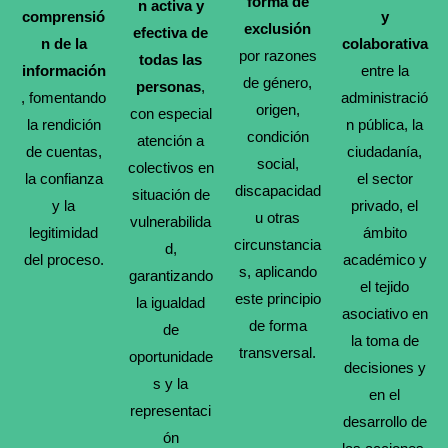
forma de
n activa y
comprensió
y
exclusión
efectiva de
n
de la
colaborativa
por razones
todas las
información
entre la
de género,
personas
,
, fomentando
administració
origen,
con especial
la rendición
n pública, la
condición
atención a
de cuentas,
ciudadanía,
social,
colectivos en
la confianza
el sector
discapacidad
situación de
y la
privado, el
u otras
vulnerabilida
legitimidad
ámbito
circunstancia
d,
del proceso.
académico y
s, aplicando
garantizando
el tejido
este principio
la igualdad
asociativo en
de forma
de
la toma de
transversal.
oportunidade
decisiones y
s y la
en el
representaci
desarrollo de
ón