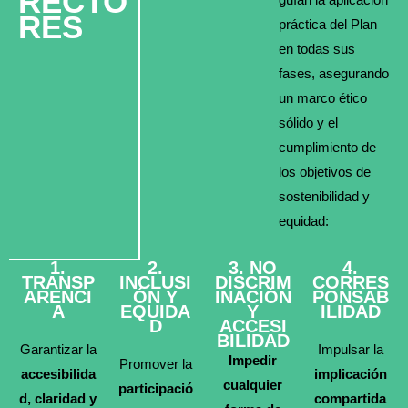
RECTO
RES
práctica del Plan
en todas sus
fases, asegurando
un marco ético
sólido y el
cumplimiento de
los objetivos de
sostenibilidad y
equidad:
1.
2.
3. NO
4.
TRANSP
INCLUSI
DISCRIM
CORRES
ARENCI
ÓN Y
INACIÓN
PONSAB
A
EQUIDA
Y
ILIDAD
D
ACCESI
BILIDAD
Garantizar la
Impulsar la
Impedir
Promover la
accesibilida
implicación
cualquier
participació
d, claridad y
compartida