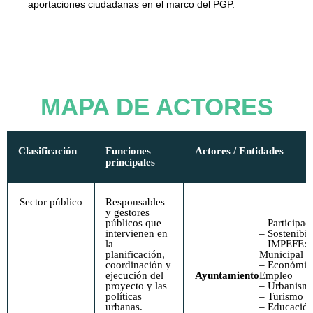
aportaciones ciudadanas en el marco del PGP.
MAPA DE ACTORES
Clasificación
Funciones
Actores / Entidades
principales
Sector público
Responsables
y gestores
públicos que
– Participa
intervienen en
– ­Sostenibil
la
– ­IMPEFE: I
planificación,
Municipal d
coordinación y
– Económic
ejecución del
Ayuntamiento
Empleo
proyecto y las
– ­Urbanism
políticas
– ­Turismo
urbanas.
– ­Educació