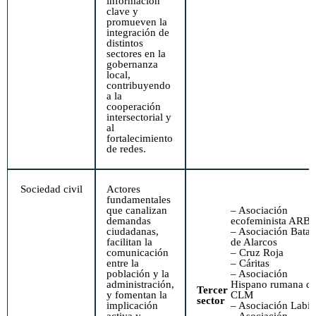
información
clave y
promueven la
integración de
distintos
sectores en la
gobernanza
local,
contribuyendo
a la
cooperación
intersectorial y
al
fortalecimiento
de redes.
Sociedad civil
Actores
fundamentales
que canalizan
– Asociación
demandas
ecofeminista ARB
ciudadanas,
– Asociación Batal
facilitan la
de Alarcos
comunicación
– Cruz Roja
entre la
– Cáritas
población y la
– Asociación
administración,
Hispano rumana d
Tercer
y fomentan la
CLM
sector
implicación
– Asociación Labid