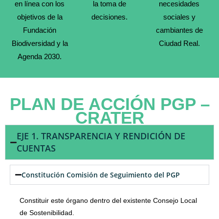
en línea con los
la toma de
necesidades
objetivos de la
decisiones.
sociales y
Fundación
cambiantes de
Biodiversidad y la
Ciudad Real.
Agenda 2030.
PLAN DE ACCIÓN PGP –
CRATER
EJE 1. TRANSPARENCIA Y RENDICIÓN DE
CUENTAS
Constitución Comisión de Seguimiento del PGP
Constituir este órgano dentro del existente Consejo Local
de Sostenibilidad.