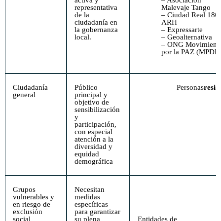
activa y
– Asociación
representativa
Malevaje Tango
de la
– Ciudad Real 180
ciudadanía en
ARH
la gobernanza
– Expressarte
local.
– Geoalternativa
– ONG Movimient
por la PAZ (MPDL
Ciudadanía
Público
Personas
resid
general
principal y
objetivo de
sensibilización
y
participación,
con especial
atención a la
diversidad y
equidad
demográfica
Grupos
Necesitan
vulnerables y
medidas
en riesgo de
específicas
exclusión
para garantizar
social
su plena
Entidades de