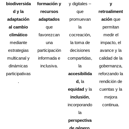
biodiversida
formación y
y digitales –
y
d y la
recursos
que
retroaliment
adaptación
adaptados
promuevan
ación
que
al cambio
que
la
permitan
climático
favorezcan
cocreación,
medir el
mediante
una
la toma de
impacto, el
estrategias
participación
decisiones
avance y la
multicanal y
informada e
compartidas,
calidad de la
dinámicas
inclusiva.
la
gobernanza,
participativas
accesibilida
reforzando la
.
d,
la
rendición de
equidad
y la
cuentas y la
inclusión
,
mejora
incorporando
continua.
la
perspectiva
de género.