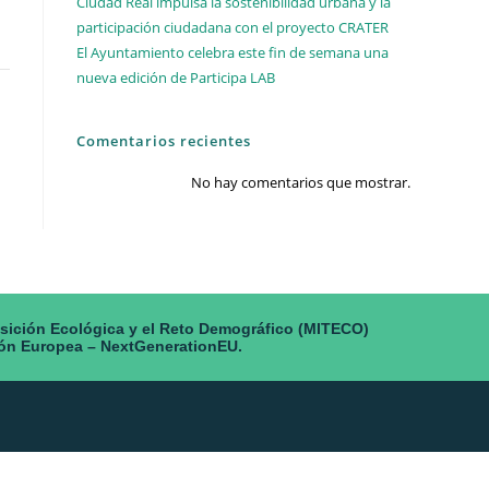
Ciudad Real impulsa la sostenibilidad urbana y la
participación ciudadana con el proyecto CRATER
El Ayuntamiento celebra este fin de semana una
nueva edición de Participa LAB
Comentarios recientes
No hay comentarios que mostrar.
nsición Ecológica y el Reto Demográfico (MITECO)
nión Europea – NextGenerationEU.